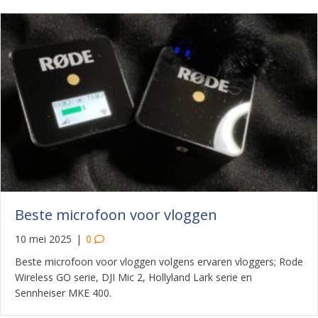
Beste microfoon voor vloggen
10 mei 2025
|
0
Beste microfoon voor vloggen volgens ervaren vloggers; Rode
Wireless GO serie, DJI Mic 2, Hollyland Lark serie en
Sennheiser MKE 400.