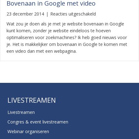
Bovenaan in Google met video
voor
23 december 2014
|
Reacties uitgeschakeld
Bovenaan
Wat zou je doen als je met je website bovenaan in Google
in
kunt komen, zonder je website eindeloos te hoeven
Google
optimaliseren voor zoekmachines? Ik heb goed nieuws voor
met
je. Het is makkelijker om bovenaan in Google te komen met
video
een video dan met een webpagina.
LIVESTREAMEN
Livestreamen
Congres & event livestreamen
Webinar organiseren