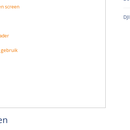
en screen
DJI
kader
 gebruik
en