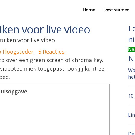
Home
Livestreamen
ken voor live video
L
n
uiken voor live video
Naa
o Hoogsteder
|
5 Reacties
N
rd over een green screen of chroma key.
videotechniek toegepast, ook jij kunt een
Wat
deo.
he
udsopgave
10
Lin
De