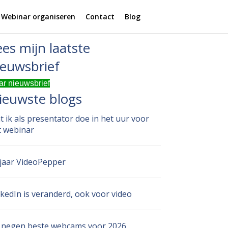
Webinar organiseren
Contact
Blog
ees mijn laatste
ieuwsbrief
r nieuwsbrief
ieuwste blogs
 ik als presentator doe in het uur voor
t webinar
 jaar VideoPepper
kedIn is veranderd, ook voor video
 negen beste webcams voor 2026