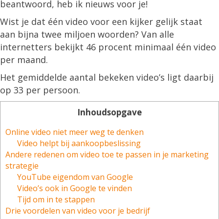
belangrijk
beantwoord, heb ik nieuws voor je!
is
Wist je dat één video voor een kijker gelijk staat
voor
aan bijna twee miljoen woorden? Van alle
je
internetters bekijkt 46 procent minimaal één video
website
per maand.
en
Het gemiddelde aantal bekeken video’s ligt daarbij
social
op 33 per persoon.
media
marketing
Inhoudsopgave
Online video niet meer weg te denken
Video helpt bij aankoopbeslissing
Andere redenen om video toe te passen in je marketing
strategie
YouTube eigendom van Google
Video’s ook in Google te vinden
Tijd om in te stappen
Drie voordelen van video voor je bedrijf